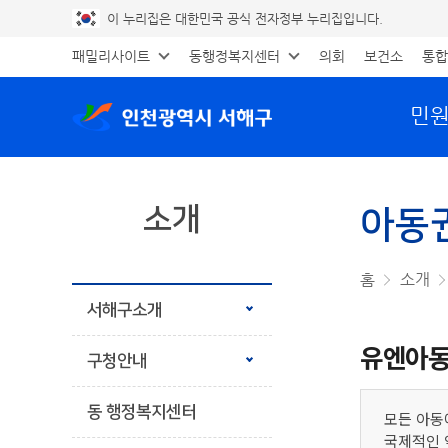
이 누리집은 대한민국 공식 전자정부 누리집입니다.
패밀리사이트
동행정복지센터
의회
보건소
통합
민
소개
아동
공유하기
프린트
홈
소개
서해구소개
유엔아동권리
구청안내
동 행정복지센터
모든 아동
국제적인 