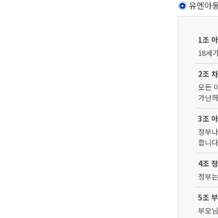
유엔아
1조 
18세
2조 
모든 
가난하
3조 
정부나
합니다
4조 
정부는
5조 
부모님