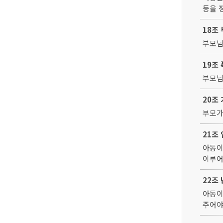
등을 
18조
부모님
19조
부모님
20조
부모가
21조
아동이
이루어
22조
아동이
주어야