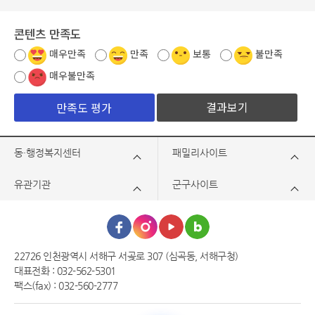
콘텐츠 만족도
매우만족
만족
보통
불만족
매우불만족
결과보기
동·행정복지센터
패밀리사이트
유관기관
군구사이트
22726 인천광역시 서해구 서곶로 307 (심곡동, 서해구청)
대표전화 : 032-562-5301
팩스(fax) : 032-560-2777