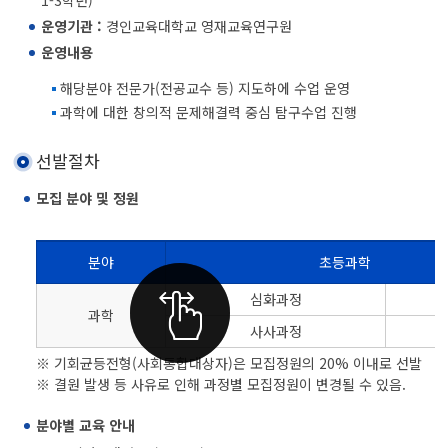
운영기관 :
경인교육대학교 영재교육연구원
운영내용
해당분야 전문가(전공교수 등) 지도하에 수업 운영
과학에 대한 창의적 문제해결력 중심 탐구수업 진행
선발절차
모집 분야 및 정원
분야
초등과학
초중생을 위한 영재교육 모집 분야 및 정원을 분야, 초등과학, 중등과학으로 나눈 표
심화과정
과학
사사과정
※ 기회균등전형(사회통합대상자)은 모집정원의 20% 이내로 선발
※ 결원 발생 등 사유로 인해 과정별 모집정원이 변경될 수 있음.
분야별 교육 안내