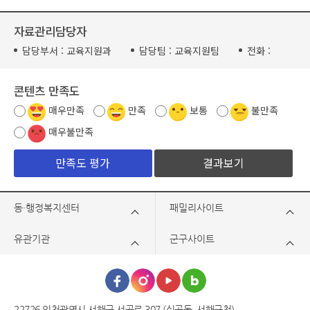
자료관리담당자
담당부서 :
교육지원과
담당팀 :
교육지원팀
전화 :
콘텐츠 만족도
매우만족
만족
보통
불만족
매우불만족
결과보기
동·행정복지센터
패밀리사이트
유관기관
군구사이트
22726 인천광역시 서해구 서곶로 307 (심곡동, 서해구청)