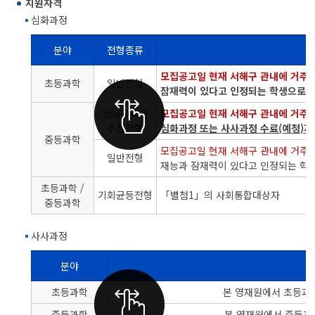
지원자격
심화과정
분야
전형종류
초중생을 위한 영재교육 지원자격 심화과정을 분야, 전형종류, 지원자격으로 나누어
모집공고일 현재 서해구 관내에 거주하
초등과학
일반전형
정리한 표
잠재력이 있다고 인정되는 학생으로 
영재교육원
모집공고일 현재 서해구 관내에 거주
추천전형
심화과정 또는 사사과정 수료(예정)자
중등과학
모집공고일 현재 서해구 관내에 거주하
일반전형
재능과 잠재력이 있다고 인정되는 학생
초등과학 /
기회균등전형
「별첨1」의 사회통합대상자
중등과학
사사과정
분야
초중생을 위한 영재교육 지원자격 사사과정을 분야, 지원자격으로 나눈 표
초등과학
본 영재원에서 초등과학
중등과학
본 영재원에서 중등과