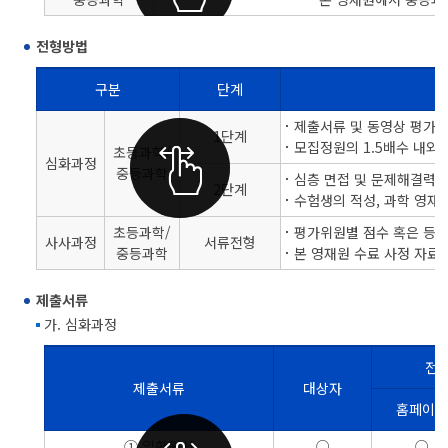
전형방법
구분
단계
초중생을 위한 영재교육 전형방법을 구분, 단계, 내용으로 나눈 표
제출서류 및 동영상 평가
1단계
모집정원의 1.5배수 내외
초등과학/
심화과정
중등과학
심층 면접 및 문제해결력 
2단계
수험생의 적성, 과학 영재
초등과학/
평가위원별 점수 혹은 등급
사사과정
서류전형
중등과학
본 영재원 수료 사정 자료
제출서류
가. 심화과정
전
제출서류
대상자
홈페이
초중생을 위한 영재교육 심화과정 제출 서류를 제출서류, 대상자, 전형별 제출서류
① 입학원서
○
○