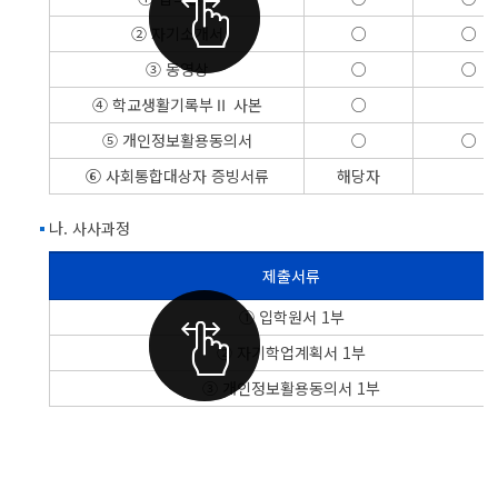
[홈페이지, 우편제출], 유의사항으로 나누어 정리한 표
② 자기소개서
○
○
③ 동영상
○
○
④ 학교생활기록부Ⅱ 사본
○
⑤ 개인정보활용동의서
○
○
⑥ 사회통합대상자 증빙서류
해당자
나. 사사과정
제출서류
초중생을 위한 영재교육 사사과정 제출 서류를 정리한 표 : 제출서류, 비고
① 입학원서 1부
② 자기학업계획서 1부
③ 개인정보활용동의서 1부