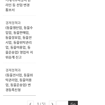
기계식주차장치 관
리인 등 선임·변경
통보서
경제정책과
(동물생산업, 동물수
입업, 동물판매업,
동물장묘업, 동물전
시업, 동물위탁관리
업, 동물미용업, 동
물운송업) 영업자 지
위승계 신고
경제정책과
(동물전시업¸ 동물위
탁관리업¸ 동물미용
업¸ 동물운송업) 변
경등록신청
1
/ 51