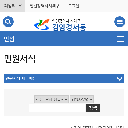
패밀리
인천광역시서해구
로그인
인천광역시 서해구
검암경서동
민원
민원서식
민원서식 세부메뉴
* 전체 757건, 현재페이지
1
/ 51