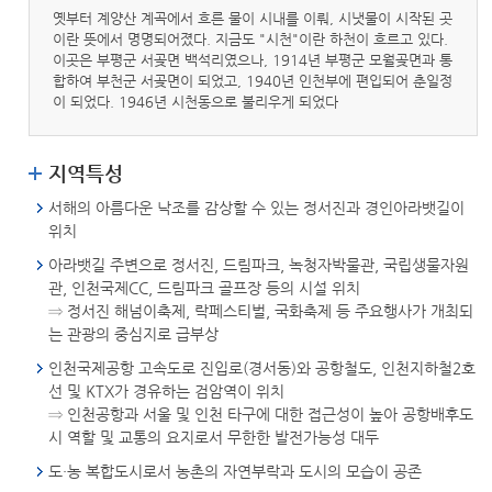
옛부터 계양산 계곡에서 흐른 물이 시내를 이뤄, 시냇물이 시작된 곳
이란 뜻에서 명명되어졌다. 지금도 "시천"이란 하천이 흐르고 있다.
이곳은 부평군 서곶면 백석리였으나, 1914년 부평군 모월곶면과 통
합하여 부천군 서곶면이 되었고, 1940년 인천부에 편입되어 춘일정
이 되었다. 1946년 시천동으로 불리우게 되었다
지역특성
서해의 아름다운 낙조를 감상할 수 있는 정서진과 경인아라뱃길이
위치
아라뱃길 주변으로 정서진, 드림파크, 녹청자박물관, 국립생물자원
관, 인천국제CC, 드림파크 골프장 등의 시설 위치
⇒ 정서진 해넘이축제, 락페스티벌, 국화축제 등 주요행사가 개최되
는 관광의 중심지로 급부상
인천국제공항 고속도로 진입로(경서동)와 공항철도, 인천지하철2호
선 및 KTX가 경유하는 검암역이 위치
⇒ 인천공항과 서울 및 인천 타구에 대한 접근성이 높아 공항배후도
시 역할 및 교통의 요지로서 무한한 발전가능성 대두
도·농 복합도시로서 농촌의 자연부락과 도시의 모습이 공존