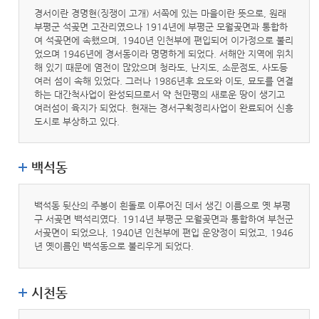
경서이란 경명현(징쟁이 고개) 서쪽에 있는 마을이란 뜻으로, 원래
부평군 석곶면 고잔리였으나 1914년에 부평군 모월곶면과 통합하
여 석곶면에 속했으며, 1940년 인천부에 편입되어 이가정으로 불리
었으며 1946년에 경서동이라 명명하게 되었다. 서해안 지역에 위치
해 있기 때문에 염전이 많았으며 청라도, 난지도, 소문점도, 사도등
여러 섬이 속해 있었다. 그러나 1986년후 요도와 이도, 묘도를 연결
하는 대간척사업이 완성되므로서 약 천만평의 새로운 땅이 생기고
여러섬이 육지가 되었다. 현재는 경서구획정리사업이 완료되어 신흥
도시로 부상하고 있다.
백석동
백석동 뒷산의 주봉이 흰돌로 이루어진 데서 생긴 이름으로 옛 부평
구 서곶면 백석리였다. 1914년 부평군 모월곶면과 통합하여 부천군
서곶면이 되었으나, 1940년 인천부에 편입 운양정이 되었고, 1946
년 옛이름인 백석동으로 불리우게 되었다.
시천동