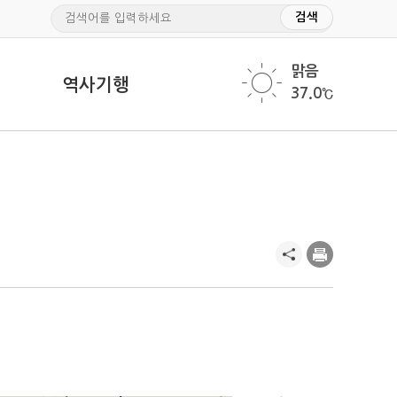
맑음
역사기행
37.0℃