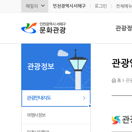
패밀리
인천광역시서해구
로그인
전체메
관광
관광
관광정보
홈
관
관광안내지도
여행사정보
관