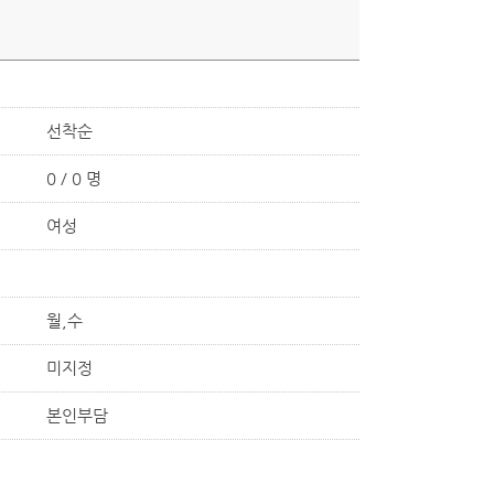
선착순
0 / 0 명
여성
월,수
미지정
본인부담