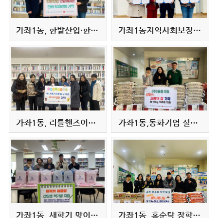
가좌1동, 한밭산업·한밭레미콘 이웃사랑 성금 500만원 기탁
가좌1동지역사회보장협의체, 인천기독교종합사회복지관과 업무협약 체결
가좌1동, 리틀핸즈어린이집 아동과 부모가 함께한 따뜻한 나눔
가좌1동,동화기업 설맞이 사랑의쌀 후원
가좌1동, 새학기 맞이 후원물품 전달 행사
가좌1동, 홍순탁 장학재단 - 새해맞이 이웃사랑 쌀, 라면 전달