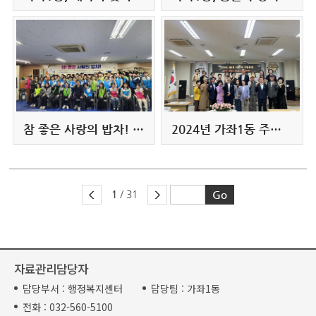
참 좋은 사랑의 밥차! 활동전개
2024년 가좌1동 주민총회 개최
1
/ 31
자료관리담당자
담당부서 :
행정복지센터
담당팀 :
가좌1동
전화 :
032-560-5100