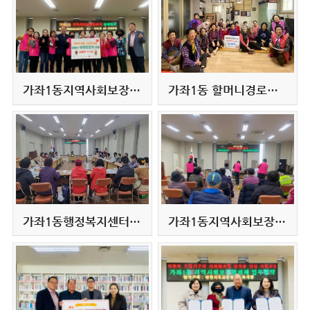
가좌1동지역사회보장협의체, 어버이날 맞아 거동불편 어르신께 보행보조차(실버카) 지원
가좌1동 할머니경로당, 화재피해 이웃돕기 성금
가좌1동행정복지센터, 복지사각지대 발굴을 위한 명예사회복지공무원 교육 실시
가좌1동지역사회보장협의체, 어르신 대상 무료 이미용봉사 실시