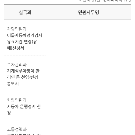
실국과
민원사무명
차량민원과
이륜자동차정기검사
유효기간 연장(유
예)신청서
주차관리과
기계식주차장치 관
리인 등 선임·변경
통보서
차량민원과
자동차 운행정지 신
청
교통정책과