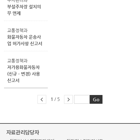
주차관리과
부설주차장 설치의
무 면제
교통정책과
화물자동차 운송사
업 허가사항 신고서
교통정책과
자가용화물자동차
(신규ㆍ변경) 사용
신고서
1
/ 5
자료관리담당자