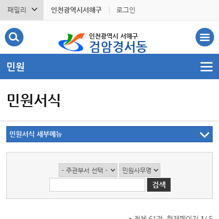
패밀리
인천광역시서해구
로그인
인천광역시 서해구
검암경서동
민원
민원서식
민원서식 세부메뉴
* 전체 61건, 현재페이지
1
/ 5