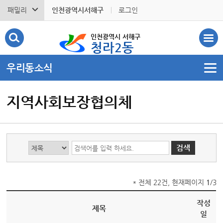
패밀리
인천광역시서해구
로그인
인천광역시 서해구
청라2동
우리동소식
지역사회보장협의체
* 전체 22건, 현재페이지
1
/3
작성
제목
일