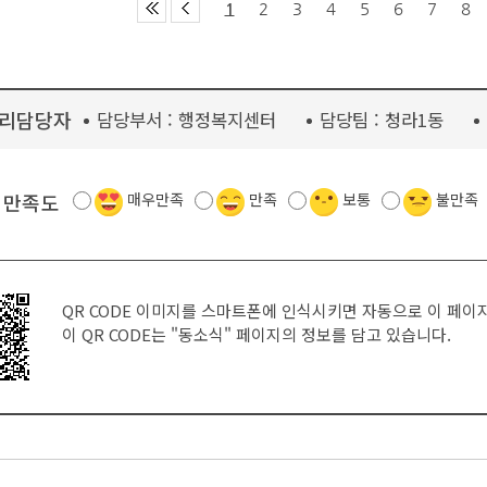
1
2
3
4
5
6
7
8
리담당자
담당부서 :
행정복지센터
담당팀 :
청라1동
 만족도
매우만족
만족
보통
불만족
QR CODE 이미지를 스마트폰에 인식시키면 자동으로 이 페이
이 QR CODE는
"동소식"
페이지의 정보를 담고 있습니다.