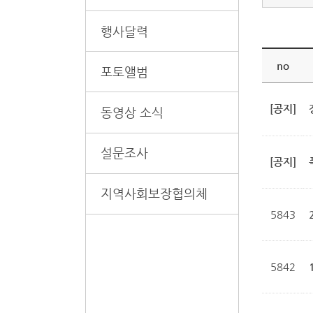
행사달력
no
포토앨범
[공지]
동영상 소식
설문조사
[공지]
지역사회보장협의체
5843
5842