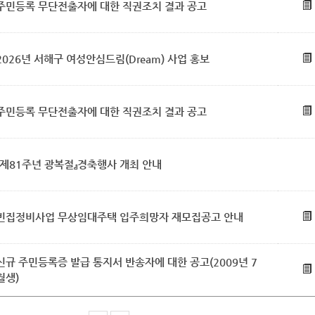
주민등록 무단전출자에 대한 직권조치 결과 공고
2026년 서해구 여성안심드림(Dream) 사업 홍보
주민등록 무단전출자에 대한 직권조치 결과 공고
『제81주년 광복절』경축행사 개최 안내
빈집정비사업 무상임대주택 입주희망자 재모집공고 안내
신규 주민등록증 발급 통지서 반송자에 대한 공고(2009년 7
월생)