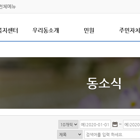
전체메뉴
복지센터
우리동소개
민원
주민자
동소식
~