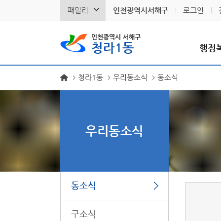
패밀리
인천광역시서해구
로그인
인천광역시 서해구
청라1동
행정
청라1동
우리동소식
동소식
우리동소식
동소식
구소식