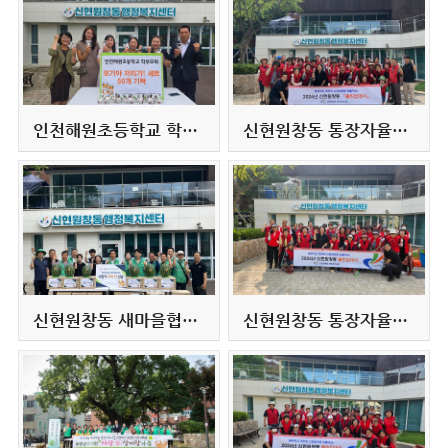
인천해원초등학교 학부모회, 어르신들의 건강한 여름나기 지원 '모기기피제 기탁식' 행사 개최(2026.7.23.)
신현원창동 통장자율회, 집중호우 대비 집수받이 정비 등 클린업데이 실시(2026.7.16.)
신현원창동 새마을협의회, 관내 경로당에 '사랑의 커피·차 전달식' 행사 개최(2026.7.14.)
신현원창동 통장자율회, 하절기 악취 근절 클린업데이 실시(2026.6.15.)