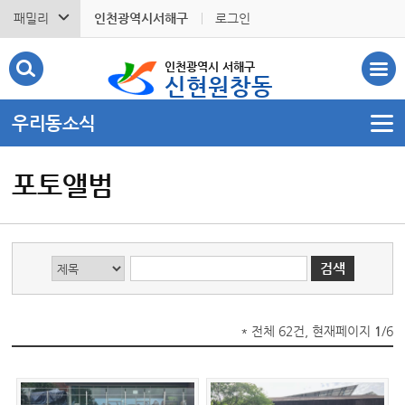
패밀리
인천광역시서해구
로그인
인천광역시 서해구
신현원창동
우리동소식
포토앨범
* 전체 62건, 현재페이지
1
/6