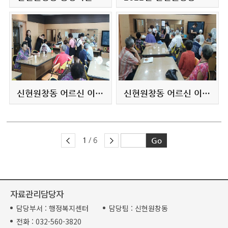
신현원창동 어르신 이미용 봉사(2017.8월)
신현원창동 어르신 이미용봉사(2017. 7월)
1
/ 6
자료관리담당자
담당부서 :
행정복지센터
담당팀 :
신현원창동
전화 :
032-560-3820