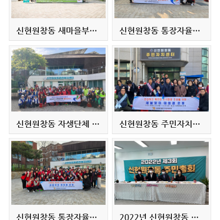
신현원창동 새마을부녀회·새마을협의회, ‘어르신 여름챙기기 삼계탕 나누기’ 행사 개최(2026.6.11.)
신현원창동 통장자율회, 집중호우·태풍 대비 집수받이 정비 및 클린업데이 실시(2026.5.15.)
신현원창동 자생단체 연합, 클린업데이 및 환경사랑 실천운동 캠페인 실시(2026.4.22.)
신현원창동 주민자치회, 새봄맞이 대청결 운동 실시(2026.3.19.)
신현원창동 통장자율회, 새봄맞이 대청결 운동 실시(2026.3.13.)
2022년 신현원창동 주민총회 개최