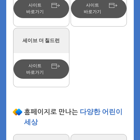
사이트
사이트
바로가기
바로가기
세이브 더 칠드런
사이트
바로가기
홈페이지로 만나는
다양한 어린이
세상