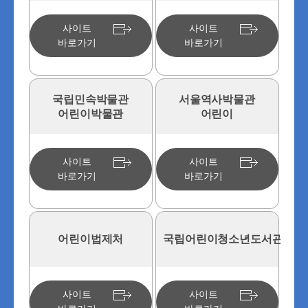
사이트
사이트
바로가기
바로가기
국립민속박물관
서울역사박물관
어린이박물관
어린이
사이트
사이트
바로가기
바로가기
어린이법제처
국립어린이청소년도서관
사이트
사이트