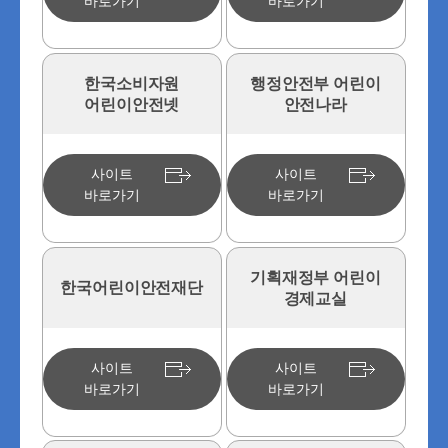
바로가기
바로가기
한국소비자원
행정안전부 어린이
어린이안전넷
안전나라
사이트
사이트
바로가기
바로가기
기획재정부 어린이
한국어린이안전재단
경제교실
사이트
사이트
바로가기
바로가기