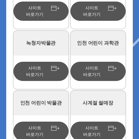
사이트
사이트
바로가기
바로가기
녹청자박물관
인천 어린이 과학관
사이트
사이트
바로가기
바로가기
인천 어린이 박물관
사계절 썰매장
사이트
사이트
바로가기
바로가기