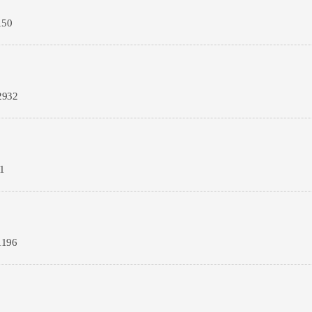
50
932
1
196