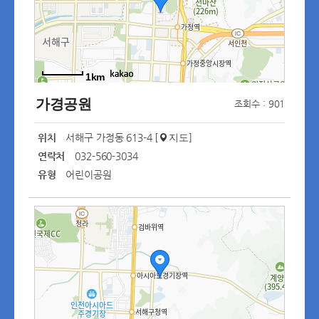
1km
가경공원
조회수 : 901
위치
서해구 가정동 613-4 [
]
지도
연락처
032-560-3034
유형
어린이공원