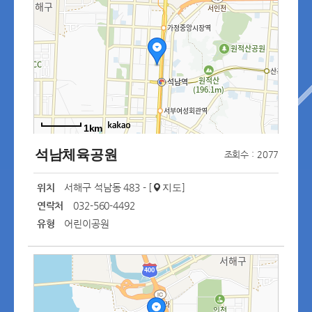
1km
석남체육공원
조회수 : 2077
위치
서해구 석남동 483 - [
]
지도
연락처
032-560-4492
유형
어린이공원