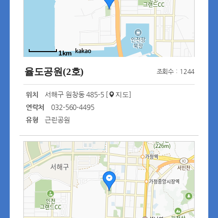
1km
율도공원(2호)
조회수 : 1244
위치
서해구 원창동 485-5 [
]
지도
연락처
032-560-4495
유형
근린공원