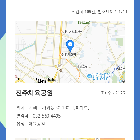
* 전체
건, 현재페이지
/11
105
1
1km
진주체육공원
조회수 : 2176
위치
서해구 가좌동 30-130 - [
]
지도
연락처
032-560-4495
유형
체육공원