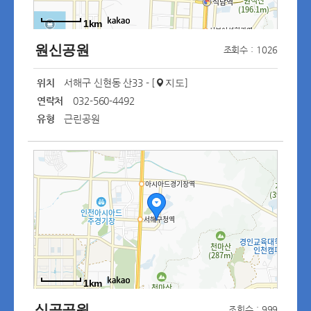
1km
원신공원
조회수 : 1026
위치
서해구 신현동 산33 - [
]
지도
연락처
032-560-4492
유형
근린공원
1km
심곡공원
조회수 : 999