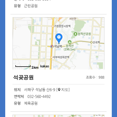
유형
근린공원
1km
석곶공원
조회수 : 988
위치
서해구 석남동 산6-9 [
]
지도
연락처
032-560-4492
유형
체육공원