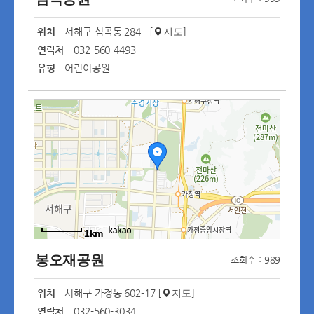
위치
서해구 심곡동 284 - [
]
지도
연락처
032-560-4493
유형
어린이공원
1km
봉오재공원
조회수 : 989
위치
서해구 가정동 602-17 [
]
지도
연락처
032-560-3034