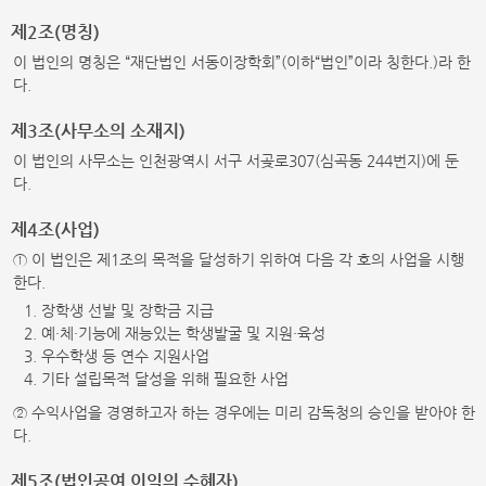
제2조(명칭)
이 법인의 명칭은 “재단법인 서동이장학회”(이하“법인”이라 칭한다.)라 한
다.
제3조(사무소의 소재지)
이 법인의 사무소는 인천광역시 서구 서곶로307(심곡동 244번지)에 둔
다.
제4조(사업)
① 이 법인은 제1조의 목적을 달성하기 위하여 다음 각 호의 사업을 시행
한다.
1. 장학생 선발 및 장학금 지급
2. 예·체·기능에 재능있는 학생발굴 및 지원·육성
3. 우수학생 등 연수 지원사업
4. 기타 설립목적 달성을 위해 필요한 사업
② 수익사업을 경영하고자 하는 경우에는 미리 감독청의 승인을 받아야 한
다.
제5조(법인공여 이익의 수혜자)