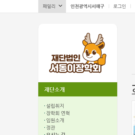
패밀리
인천광역시서해구
로그인
재단소개
설립취지
장학회 연혁
임원소개
정관
오시는 길