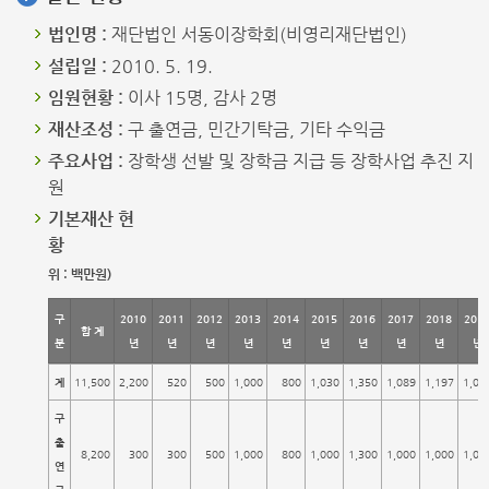
법인명 :
재단법인 서동이장학회(비영리재단법인)
설립일 :
2010. 5. 19.
임원현황 :
이사 15명, 감사 2명
재산조성 :
구 출연금, 민간기탁금, 기타 수익금
주요사업 :
장학생 선발 및 장학금 지급 등 장학사업 추진 지
원
기본재산 현
위 : 백만원)
구
2010
2011
2012
2013
2014
2015
2016
2017
2018
201
합 계
분
년
년
년
년
년
년
년
년
년
년
계
11,500
2,200
520
500
1,000
800
1,030
1,350
1,089
1,197
1,04
구
출
8,200
300
300
500
1,000
800
1,000
1,300
1,000
1,000
1,00
연