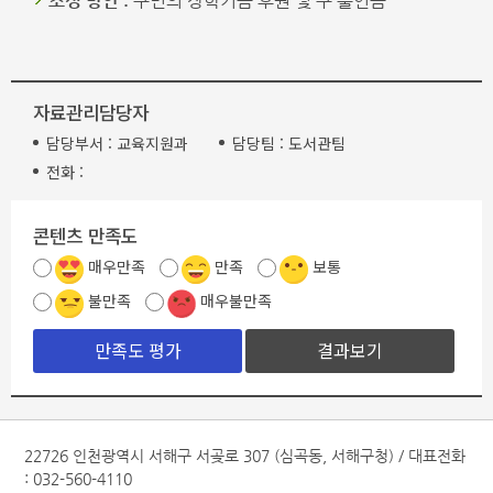
조성 방안 :
구민의 장학기금 후원 및 구 출연금
자료관리담당자
담당부서 :
교육지원과
담당팀 :
도서관팀
전화 :
콘텐츠 만족도
매우만족
만족
보통
불만족
매우불만족
결과보기
22726 인천광역시 서해구 서곶로 307 (심곡동, 서해구청) / 대표전화
: 032-560-4110