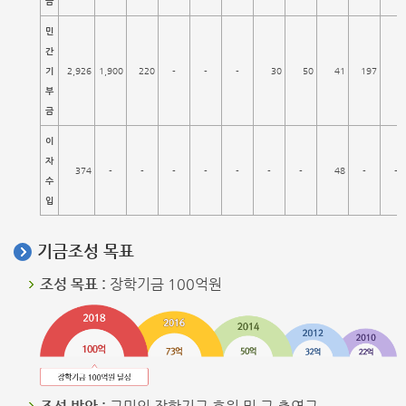
금
민
간
기
2,926
1,900
220
-
-
-
30
50
41
197
4
부
금
이
자
374
-
-
-
-
-
-
-
48
-
-
수
입
기금조성 목표
조성 목표 :
장학기금 100억원