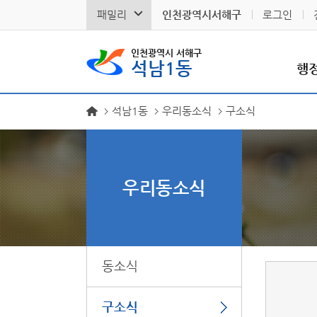
패밀리
인천광역시서해구
로그인
인천광역시 서해구
석남1동
행
석남1동
우리동소식
구소식
우리동소식
동소식
구소식