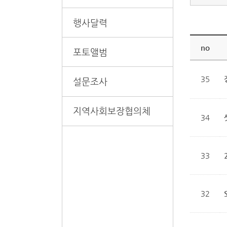
행사달력
no
포토앨범
35
설문조사
지역사회보장협의체
34
33
32