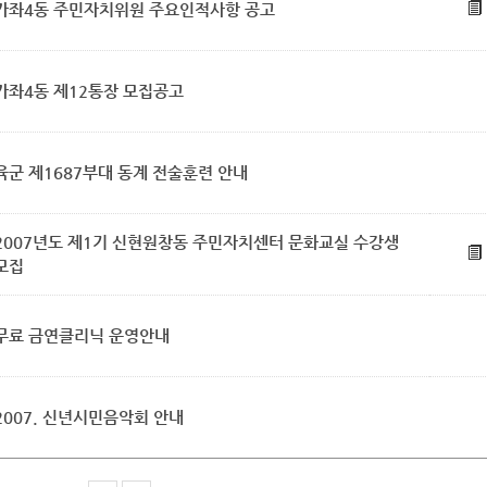
가좌4동 주민자치위원 주요인적사항 공고
가좌4동 제12통장 모집공고
육군 제1687부대 동계 전술훈련 안내
2007년도 제1기 신현원창동 주민자치센터 문화교실 수강생
모집
무료 금연클리닉 운영안내
2007. 신년시민음악회 안내