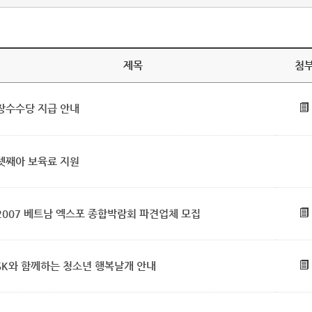
제목
첨
장수수당 지급 안내
셋째아 보육료 지원
2007 베트남 엑스포 종합박람회 파견업체 모집
SK와 함께하는 청소년 행복날개 안내