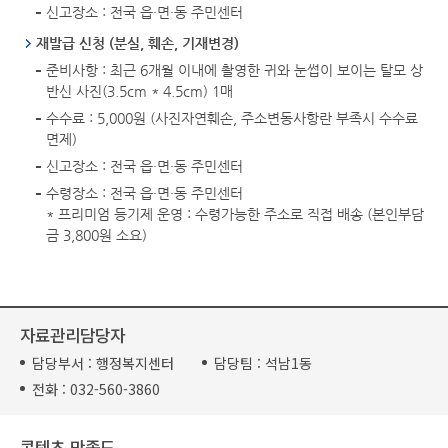
신고장소 : 전국 읍·면·동 주민센터
재발급 신청 (분실, 훼손, 기재변경)
준비사항 : 최근 6개월 이내에 촬영한 귀와 눈썹이 보이는 탈모 상
반신 사진(3.5cm * 4.5cm) 1매
수수료 : 5,000원 (사진자연훼손, 주소변동사항란 부족시 수수료
면제)
신고장소 : 전국 읍·면·동 주민센터
수령장소 : 전국 읍·면·동 주민센터
* 프리미엄 등기제 운영 : 수령가능한 주소로 직접 배송 (본인부담
금 3,800원 소요)
자료관리담당자
담당부서 :
행정복지센터
담당팀 :
석남1동
전화 :
032-560-3860
콘텐츠 만족도