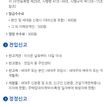
서 [주민등록법 제29조, 시행령 47조~49조, 시행규칙 제13조~15조
참조]
발급수수료
본인 및 세대원 신청시 (대리신청 포함) : 400원
그 외 이해관계인 : 500원
열람 수수료
: 300원
전입신고
신고기간
: 이사온 날로부터 14일 이내
신고장소
: 전입지 동 주민센터
신고자
: 세대주 또는 본인 (세대주 위임시 : 세대주의 배우자 또는 직
계혈족)
지참물
: 세대주 신분증 및 도장, 신고인 신분증, 건설기계면허증(소
지자에 한함), 주택임대차계약서(확정 일자부여 희망자에 한함)
정정신고