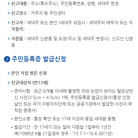
신고내용
: 주소(특수주소), 주민등록번호, 성명, 세대주 변경
신고장소
: 거주지 동 주민센터
신고자
: 세대주 또는 본인 (세대주 위임시 : 세대주의 배우자 또는 직
계혈족)
지참물
: 세대주 신분증 및 도장(주소 및 세대주 변경시), 신고인 신분
증
주민등록증 발급신청
본인 직접 방문 신청
신규대상자 (만17세)
준비사항 : 최근 6개월 이내에 촬영한 귀와 눈썹이 보이는 탈모상반
신 사진(3.5cm * 4.5cm) 1매, 주민등록증 발급신청서(통장 인장
날인 또는 국가,지방자치단체 또는 공공기관에서 발급한 사진이 부
착된 증명서)
본인소명 : 통장 확인 또는 17세 이상의 동일 세대원 동행
발급기간 : 만 17세가 되는 달의 다음달 1일부터 1년간
예)1998년 6월 21일생의 경우 : ‘15.7.1~16.6.30(1년)